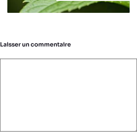
Laisser un commentaire
Commentaire