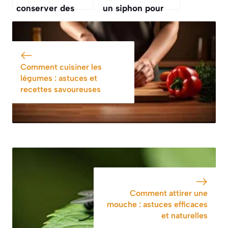
conserver des
un siphon pour
clémentines pour
chantilly : guide
les garder fraîches
pratique pour des
plus longtemps ?
desserts parfaits
Comment cuisiner les
légumes : astuces et
recettes savoureuses
Comment attirer une
mouche : astuces efficaces
et naturelles