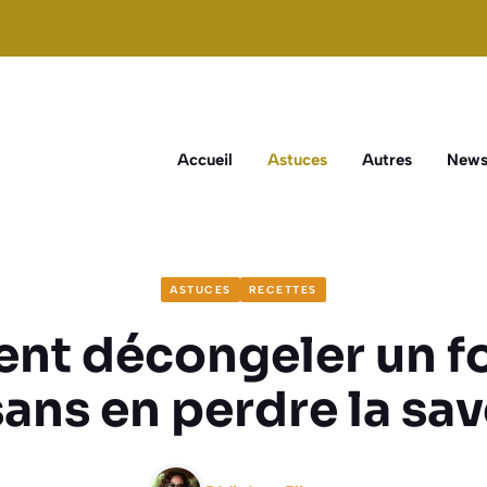
Accueil
Astuces
Autres
New
ASTUCES
RECETTES
t décongeler un fo
sans en perdre la sav