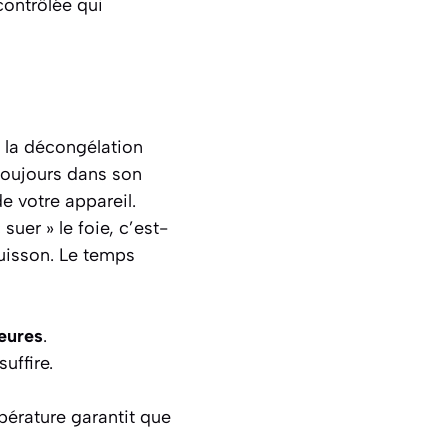
contrôlée qui
t la décongélation
toujours dans son
e votre appareil.
uer » le foie, c’est-
cuisson. Le temps
eures
.
uffire.
pérature garantit que