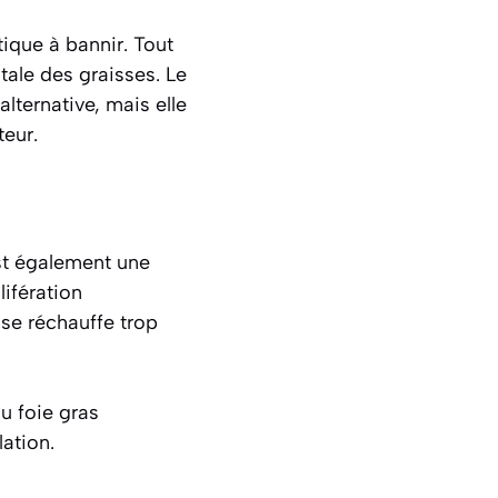
ique à bannir. Tout
ale des graisses. Le
lternative, mais elle
teur.
est également une
lifération
 se réchauffe trop
u foie gras
ation.