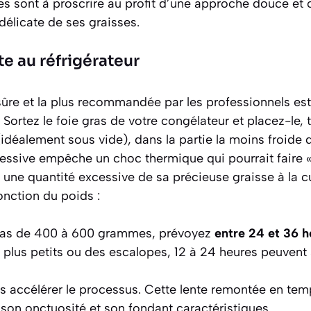
s sont à proscrire au profit d’une approche douce et 
 délicate de ses graisses.
e au réfrigérateur
sûre et la plus recommandée par les professionnels es
. Sortez le foie gras de votre congélateur et placez-le,
idéalement sous vide), dans la partie la moins froide d
sive empêche un choc thermique qui pourrait faire « s
re une quantité excessive de sa précieuse graisse à la 
onction du poids :
gras de 400 à 600 grammes, prévoyez
entre 24 et 36 h
 plus petits ou des escalopes, 12 à 24 heures peuvent s
pas accélérer le processus. Cette lente remontée en tem
 son onctuosité et son fondant caractéristiques.