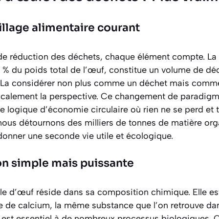
illage alimentaire courant
 réduction des déchets, chaque élément compte. La c
0 % du poids total de l’œuf, constitue un volume de dé
ys. La considérer non plus comme un déchet mais com
calement la perspective. Ce changement de paradigme
 logique d’économie circulaire où rien ne se perd et 
, nous détournons des milliers de tonnes de matière or
donner une seconde vie utile et écologique.
n simple mais puissante
lle d’œuf réside dans sa composition chimique. Elle es
 de calcium, la même substance que l’on retrouve dans
st essentiel à de nombreux processus biologiques. Out