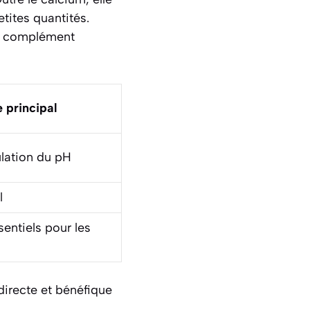
tites quantités.
un complément
 principal
ulation du pH
l
entiels pour les
directe et bénéfique