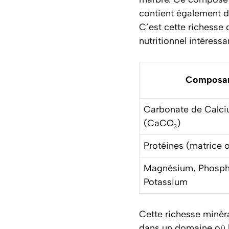
contient également d’
C’est cette richesse
nutritionnel intéressa
Composa
Carbonate de Calc
(CaCO₃)
Protéines (matrice 
Magnésium, Phosph
Potassium
Cette richesse minéra
dans un domaine où le