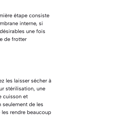
remière étape consiste
embrane interne, si
ndésirables une fois
e de frotter
z les laisser sécher à
r stérilisation, une
e cuisson et
n seulement de les
e les rendre beaucoup