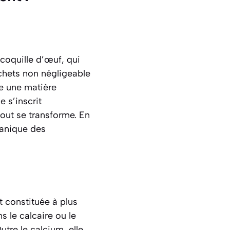
oquille d’œuf, qui
chets non négligeable
me une
matière
 s’inscrit
tout se transforme. En
ganique des
t constituée à plus
 le calcaire ou le
re le calcium, elle