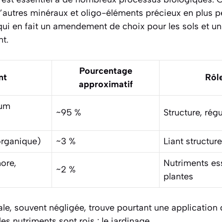
autres minéraux et oligo-éléments précieux en plus pe
 qui en fait un amendement de choix pour les sols et 
nt.
Pourcentage
nt
Rôle
approximatif
ium
~95 %
Structure, rég
organique)
~3 %
Liant structure
ore,
Nutriments ess
~2 %
plantes
le, souvent négligée, trouve pourtant une application 
s nutriments sont rois : le jardinage.