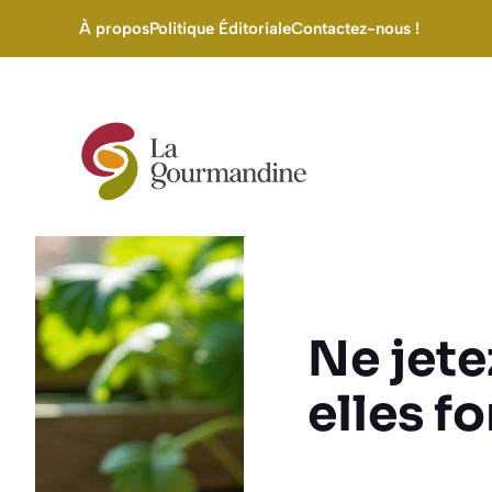
Aller
À propos
Politique Éditoriale
Contactez-nous !
au
contenu
Ne jete
elles f