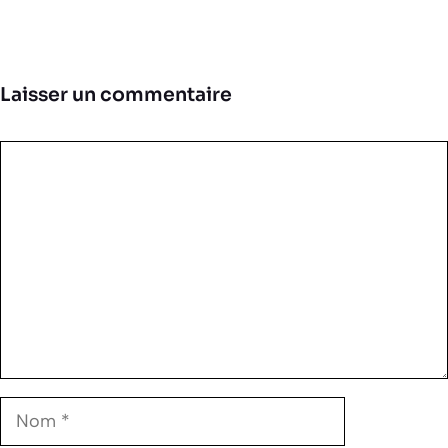
Laisser un commentaire
Commentaire
Nom