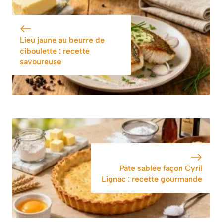
savoureuse et
savoureuse
facile
Lieu jaune au beurre de
ciboulette : recette
savoureuse
Pâte sablée façon Cyril
Lignac : recette gourmande