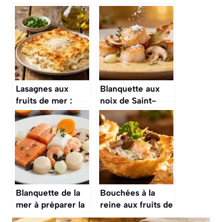
Lasagnes aux
Blanquette aux
fruits de mer :
noix de Saint-
recette
Jacques : recette
gourmande et
gourmande
facile
Blanquette de la
Bouchées à la
mer à préparer la
reine aux fruits de
veille : recette
mer : recette