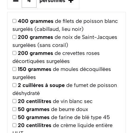
–
+
personnes
400
grammes
de filets de poisson blanc
surgelés (cabillaud, lieu noir)
200
grammes
de noix de Saint-Jacques
surgelées (sans corail)
200
grammes
de crevettes roses
décortiquées surgelées
150
grammes
de moules décoquillées
surgelées
2
cuillères à soupe
de fumet de poisson
déshydraté
20
centilitres
de vin blanc sec
50
grammes
de beurre doux
50
grammes
de farine de blé type 45
20
centilitres
de crème liquide entière