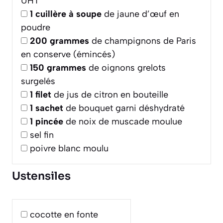
UHT
1
cuillère à soupe
de jaune d’œuf en
poudre
200
grammes
de champignons de Paris
en conserve (émincés)
150
grammes
de oignons grelots
surgelés
1
filet
de jus de citron en bouteille
1
sachet
de bouquet garni déshydraté
1
pincée
de noix de muscade moulue
sel fin
poivre blanc moulu
Ustensiles
cocotte en fonte