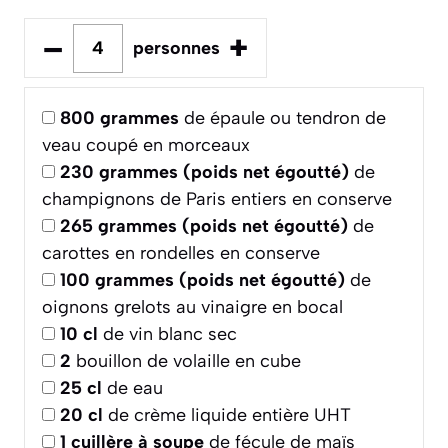
–
+
personnes
800
grammes
de épaule ou tendron de
veau coupé en morceaux
230
grammes (poids net égoutté)
de
champignons de Paris entiers en conserve
265
grammes (poids net égoutté)
de
carottes en rondelles en conserve
100
grammes (poids net égoutté)
de
oignons grelots au vinaigre en bocal
10
cl
de vin blanc sec
2
bouillon de volaille en cube
25
cl
de eau
20
cl
de crème liquide entière UHT
1
cuillère à soupe
de fécule de maïs