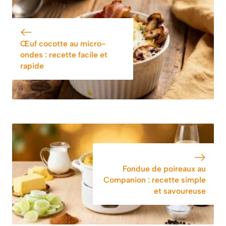
recette facile et
blanquette de
savoureuse
veau soit
parfaitement
Œuf cocotte au micro-
nappante
ondes : recette facile et
rapide
Fondue de poireaux au
Companion : recette simple
et savoureuse