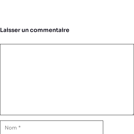
Laisser un commentaire
Commentaire
Nom