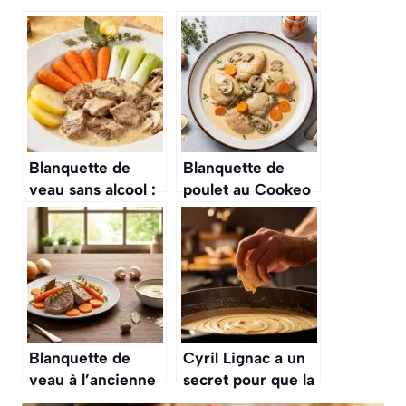
Blanquette de
Blanquette de
veau sans alcool :
poulet au Cookeo
recette
: la recette facile
savoureuse et
et rapide
facile
Blanquette de
Cyril Lignac a un
veau à l’ancienne
secret pour que la
au Cookeo :
sauce de la