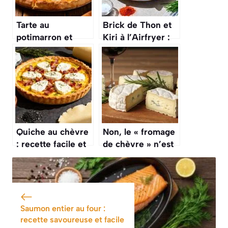
Tarte au
Brick de Thon et
potimarron et
Kiri à l’Airfryer :
chèvre : une
recette Facile et
recette automnale
Rapide
savoureuse
Quiche au chèvre
Non, le « fromage
: recette facile et
de chèvre » n’est
rapide
pas toujours 100%
chèvre, et
certains sont
même mélangés
avec du lait de
Saumon entier au four :
vache
recette savoureuse et facile