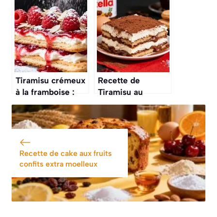
poires : un dessert
recette Créative
gourmand et
original
Tiramisu crémeux
Recette de
à la framboise :
Tiramisu au
recette
Nutella : délice
gourmande
Gourmand
Recette de cake aux fruits
confits extra moelleux