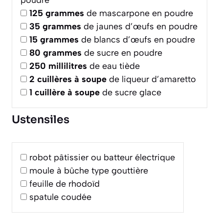
poudre
125
grammes
de mascarpone en poudre
35
grammes
de jaunes d’œufs en poudre
15
grammes
de blancs d’œufs en poudre
80
grammes
de sucre en poudre
250
millilitres
de eau tiède
2
cuillères à soupe
de liqueur d’amaretto
1
cuillère à soupe
de sucre glace
Ustensiles
robot pâtissier ou batteur électrique
moule à bûche type gouttière
feuille de rhodoïd
spatule coudée