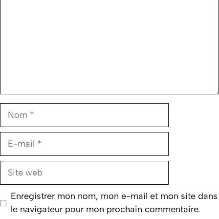
Nom
E-
mail
Site
web
Enregistrer mon nom, mon e-mail et mon site dans
le navigateur pour mon prochain commentaire.