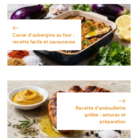
crème onctueuse
plus épaisse et
onctueuse, c’est
d’y ajouter une
cuillère de cet
ingrédient
Caviar d’aubergine au four :
recette facile et savoureuse
Recette d’andouillette
grillée : astuces et
préparation