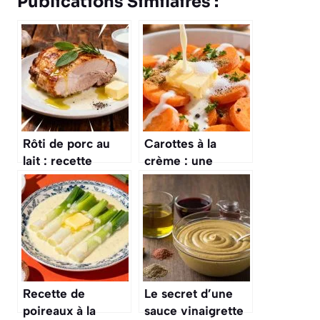
Publications Similaires :
Rôti de porc au
Carottes à la
lait : recette
crème : une
savoureuse et
recette
onctueuse
gourmande et
facile
Recette de
Le secret d’une
poireaux à la
sauce vinaigrette