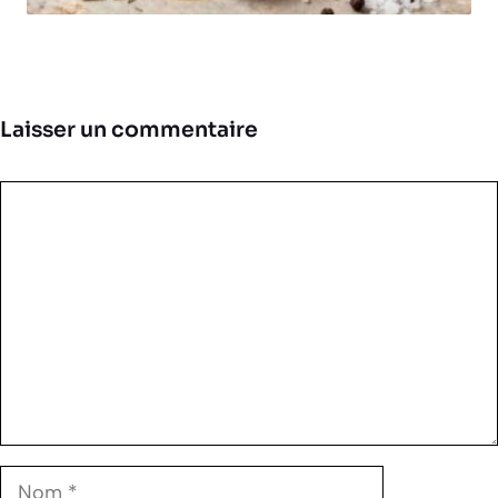
Laisser un commentaire
Commentaire
Nom