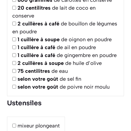
800
grammes
de carottes en conserve
20
centilitres
de lait de coco en
conserve
2
cuillères à café
de bouillon de légumes
en poudre
1
cuillère à soupe
de oignon en poudre
1
cuillère à café
de ail en poudre
1
cuillère à café
de gingembre en poudre
2
cuillères à soupe
de huile d’olive
75
centilitres
de eau
selon votre goût
de sel fin
selon votre goût
de poivre noir moulu
Ustensiles
mixeur plongeant