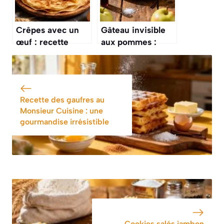
Crêpes avec un
Gâteau invisible
œuf : recette
aux pommes :
simple et rapide
recette facile et
savoureuse
Recette des gaufres au
Monsieur Cuisine : une
gourmandise irrésistible
Cookies salés jambon