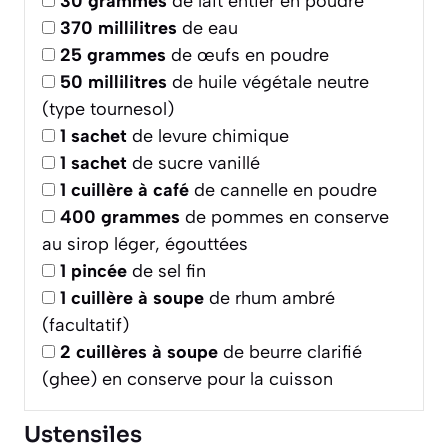
30
grammes
de lait entier en poudre
370
millilitres
de eau
25
grammes
de œufs en poudre
50
millilitres
de huile végétale neutre
(type tournesol)
1
sachet
de levure chimique
1
sachet
de sucre vanillé
1
cuillère à café
de cannelle en poudre
400
grammes
de pommes en conserve
au sirop léger, égouttées
1
pincée
de sel fin
1
cuillère à soupe
de rhum ambré
(facultatif)
2
cuillères à soupe
de beurre clarifié
(ghee) en conserve pour la cuisson
Ustensiles