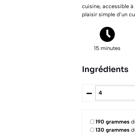
cuisine, accessible à
plaisir simple d’un c
15 minutes
Ingrédients
–
190
grammes
de
130
grammes
d