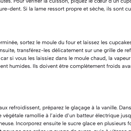
tes. Pour vérifier la cuisson, piquez le cœur d’un cup
e-dent. Si la lame ressort propre et sèche, ils sont cui
rminée, sortez le moule du four et laissez les cupcakes t
suite, transférez-les délicatement sur une grille de re
 car si vous les laissiez dans le moule chaud, la vapeur
aient humides. Ils doivent être complètement froids av
ux refroidissent, préparez le glaçage à la vanille. Dans
e végétale ramollie à l’aide d’un batteur électrique jusq
euse. Incorporez ensuite le sucre glace en plusieurs fo