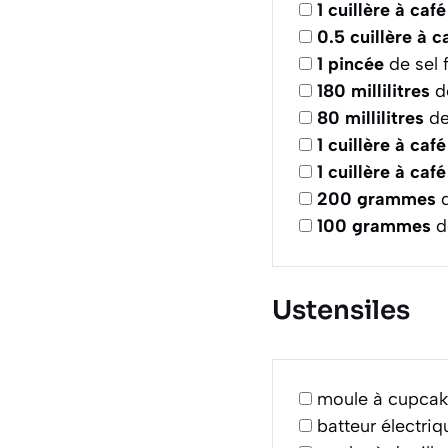
1
cuillère à café
0.5
cuillère à c
1
pincée
de sel f
180
millilitres
de
80
millilitres
de
1
cuillère à café
1
cuillère à café
200
grammes
d
100
grammes
d
Ustensiles
moule à cupca
batteur électriq