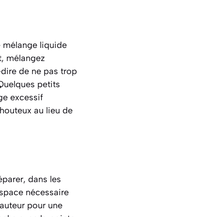
le mélange liquide
et, mélangez
-dire de ne pas trop
 Quelques petits
ge excessif
chouteux au lieu de
éparer, dans les
’espace nécessaire
hauteur pour une