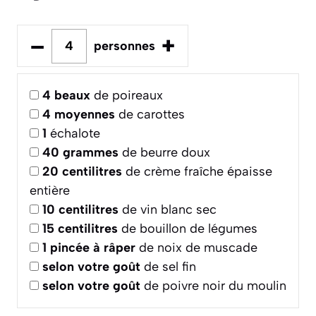
–
+
personnes
4
beaux
de poireaux
4
moyennes
de carottes
1
échalote
40
grammes
de beurre doux
20
centilitres
de crème fraîche épaisse
entière
10
centilitres
de vin blanc sec
15
centilitres
de bouillon de légumes
1
pincée à râper
de noix de muscade
selon votre goût
de sel fin
selon votre goût
de poivre noir du moulin