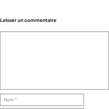
Laisser un commentaire
Commentaire
Nom