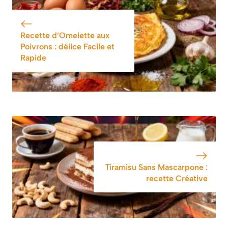
convivial
une recette
savoureuse
Recette d’Omelette aux
Poivrons : délice Facile et
Rapide
Tiramisu Sans Mascarpone :
recette Créative