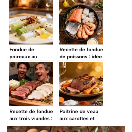
Fondue de
Recette de fondue
poireaux au
de poissons : idée
Cookeo : recette
simple et
rapide et
savoureuse
savoureuse
Recette de fondue
Poitrine de veau
aux trois viandes :
aux carottes et
savourez un repas
pommes de terre :