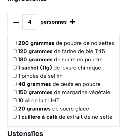
–
+
personnes
200
grammes
de poudre de noisettes
120
grammes
de farine de blé T45
180
grammes
de sucre en poudre
1
sachet (11g)
de levure chimique
1
pincée de sel fin
40
grammes
de œufs en poudre
150
grammes
de margarine végétale
10
cl
de lait UHT
20
grammes
de sucre glace
1
cuillère à café
de extrait de noisette
Ustensiles