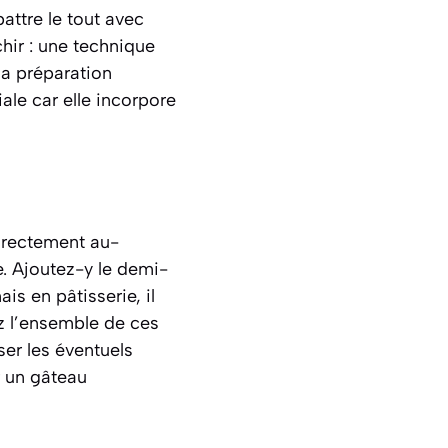
ttre le tout avec
hir : une technique
la préparation
ale car elle incorpore
directement au-
e. Ajoutez-y le demi-
is en pâtisserie, il
z l’ensemble de ces
er les éventuels
r un gâteau