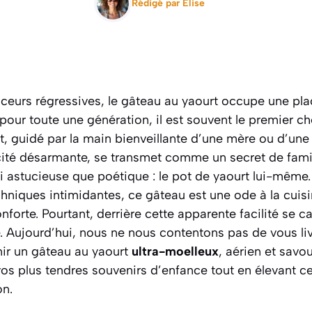
Rédigé par
Elise
eurs régressives, le gâteau au yaourt occupe une plac
pour toute une génération, il est souvent le premier c
nt, guidé par la main bienveillante d’une mère ou d’un
icité désarmante, se transmet comme un secret de famil
 astucieuse que poétique : le pot de yaourt lui-même.
niques intimidantes, ce gâteau est une ode à la cuisi
nforte. Pourtant, derrière cette apparente facilité se 
e. Aujourd’hui, nous ne nous contentons pas de vous liv
nir un gâteau au yaourt
ultra-moelleux
, aérien et savo
os plus tendres souvenirs d’enfance tout en élevant c
on.