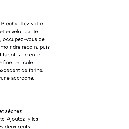
 Préchauffez votre
 et enveloppante
e, occupez-vous de
 moindre recoin, puis
t tapotez-le en le
 fine pellicule
excédent de farine.
ucune accroche.
 et séchez
te. Ajoutez-y les
les deux œufs