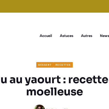
Accueil
Astuces
Autres
New
DESSERT
RECETTES
 au yaourt : recette
moelleuse