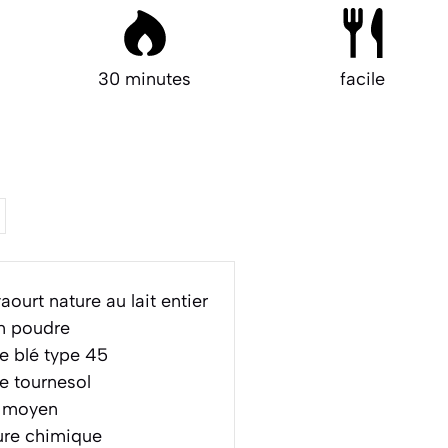
30 minutes
facile
aourt nature au lait entier
n poudre
e blé type 45
e tournesol
e moyen
ure chimique