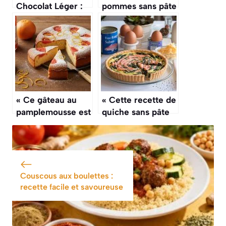
Chocolat Léger :
pommes sans pâte
recette à la
: recette facile et
Compote sans
savoureuse
Beurre
« Ce gâteau au
« Cette recette de
pamplemousse est
quiche sans pâte
incroyablement
aux épinards et au
léger et parfumé,
saumon est
une belle
parfaite pour un
découverte »
dîner léger et
rapide »
Couscous aux boulettes :
recette facile et savoureuse