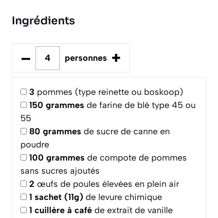
Ingrédients
–
+
personnes
3
pommes (type reinette ou boskoop)
150
grammes
de farine de blé type 45 ou
55
80
grammes
de sucre de canne en
poudre
100
grammes
de compote de pommes
sans sucres ajoutés
2
œufs de poules élevées en plein air
1
sachet (11g)
de levure chimique
1
cuillère à café
de extrait de vanille