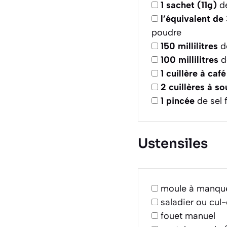
1
sachet (11g)
de
l’équivalent de
poudre
150
millilitres
de
100
millilitres
de
1
cuillère à café
2
cuillères à s
1
pincée
de sel f
Ustensiles
moule à manqué
saladier ou cul
fouet manuel