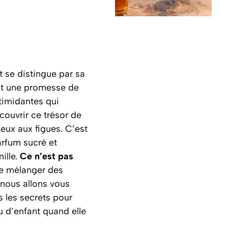
t se distingue par sa
 est une promesse de
ntimidantes qui
couvrir ce trésor de
leux aux figues. C’est
arfum sucré et
ille.
Ce n’est pas
de mélanger des
 nous allons vous
s les secrets pour
u d’enfant quand elle