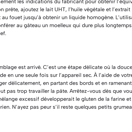
ement les indications du fabricant pour obtenir l’équiv
 prête, ajoutez le lait UHT, l’huile végétale et l’extrait 
au fouet jusqu’à obtenir un liquide homogène. L’utilisat
onférer au gâteau un moelleux qui dure plus longtemps
ef.
blage est arrivé. C’est une étape délicate où la douce
ide en une seule fois sur l’appareil sec. À l’aide de vot
 délicatement, en partant des bords et en ramenant l
tout pas trop travailler la pâte. Arrêtez-vous dès que v
mélange excessif développerait le gluten de la farine et
rien. N’ayez pas peur s’il reste quelques petits grumeau