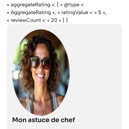
« aggregateRating »: { « @type »:
« AggregateRating », « ratingValue »: « 5 »,
« reviewCount »: « 20 » } }
Mon astuce de chef