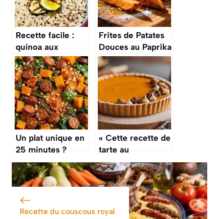
Recette facile :
Frites de Patates
quinoa aux
Douces au Paprika
courgettes
: recette
Gourmande
Un plat unique en
« Cette recette de
25 minutes ?
tarte au
Cette poêlée de
potimarron et aux
patates douces,
épices douces,
chorizo et
c’est un peu
épinards
comme le
« pumpkin pie »
Recette du couscous royal