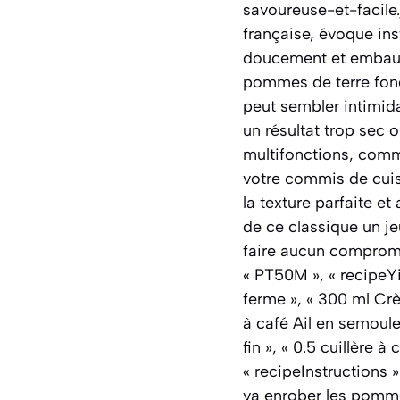
savoureuse-et-facile.
française, évoque ins
doucement et embaume
pommes de terre fond
peut sembler intimida
un résultat trop sec 
multifonctions, comm
votre commis de cuisi
la texture parfaite et
de ce classique un je
faire aucun compromis
« PT50M », « recipeYi
ferme », « 300 ml Crè
à café Ail en semoule 
fin », « 0.5 cuillère 
« recipeInstructions 
va enrober les pommes