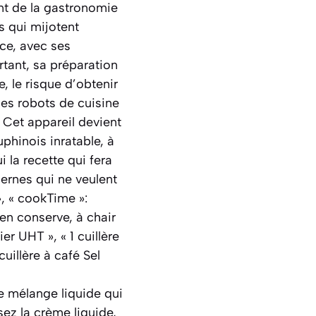
ent de la gastronomie
s qui mijotent
ce, avec ses
tant, sa préparation
, le risque d’obtenir
des robots de cuisine
 Cet appareil devient
phinois inratable, à
 la recette qui fera
ernes qui ne veulent
», « cookTime »:
 en conserve, à chair
r UHT », « 1 cuillère
uillère à café Sel
,
le mélange liquide qui
ez la crème liquide,