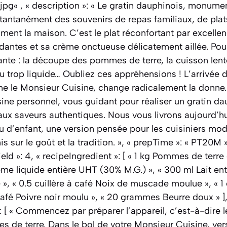
jpg« , « description »: « Le gratin dauphinois, monum
tantanément des souvenirs de repas familiaux, de plat
nt la maison. C’est le plat réconfortant par excellen
antes et sa crème onctueuse délicatement aillée. Pour
nte : la découpe des pommes de terre, la cuisson lente
ou trop liquide… Oubliez ces appréhensions ! L’arrivée 
e le Monsieur Cuisine, change radicalement la donne.
ne personnel, vous guidant pour réaliser un gratin dau
 aux saveurs authentiques. Nous vous livrons aujourd’hui
u d’enfant, une version pensée pour les cuisiniers mod
 sur le goût et la tradition. », « prepTime »: « PT20M 
eld »: 4, « recipeIngredient »: [ « 1 kg Pommes de terre
me liquide entière UHT (30% M.G.) », « 300 ml Lait entie
», « 0.5 cuillère à café Noix de muscade moulue », « 1 c
à café Poivre noir moulu », « 20 grammes Beurre doux » ]
»: [ « Commencez par préparer l’appareil, c’est-à-dire 
 de terre. Dans le bol de votre Monsieur Cuisine, vers