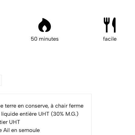
50 minutes
facile
terre en conserve, à chair ferme
liquide entière UHT (30% M.G.)
tier UHT
 Ail en semoule