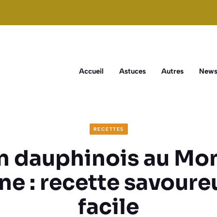
Accueil
Astuces
Autres
New
RECETTES
n dauphinois au Mo
ne : recette savoure
facile