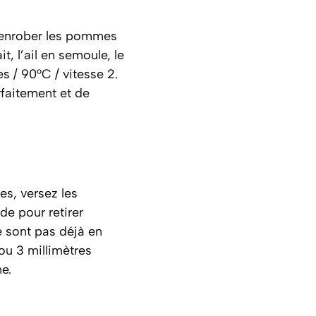
a enrober les pommes
t, l’ail en semoule, le
s / 90°C / vitesse 2.
faitement et de
s, versez les
e pour retirer
e sont pas déjà en
 ou 3 millimètres
e.