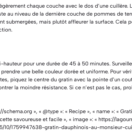
 légèrement chaque couche avec le dos d’une cuillère.
juste au niveau de la dernière couche de pommes de terr
t submergées, mais plutôt affleurer la surface. Cela 
ction.
i-hauteur pour une durée de 45 à 50 minutes. Surveillez
 prendre une belle couleur dorée et uniforme. Pour vér
tes, piquez le centre du gratin avec la pointe d’un cout
ntrer la moindre résistance. Si ce n’est pas le cas, pr
p://schema.org », « @type »: « Recipe », « name »: « Gra
cette savoureuse et facile », « image »: « https://lago
5/10/1759947638-gratin-dauphinois-au-monsieur-cui