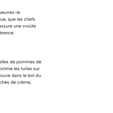
beurrez-le
que, que les chefs
i assure une croûte
férence.
delles de pommes de
comme les tuiles sur
rouve dans le bol du
uches de crème,