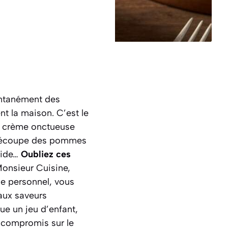
antanément des
t la maison. C’est le
sa crème onctueuse
la découpe des pommes
quide…
Oubliez ces
Monsieur Cuisine,
ne personnel, vous
 aux saveurs
ue un jeu d’enfant,
n compromis sur le