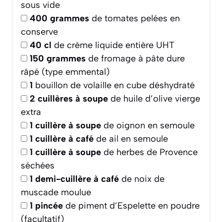
sous vide
400
grammes
de tomates pelées en
conserve
40
cl
de crème liquide entière UHT
150
grammes
de fromage à pâte dure
râpé (type emmental)
1
bouillon de volaille en cube déshydraté
2
cuillères à soupe
de huile d’olive vierge
extra
1
cuillère à soupe
de oignon en semoule
1
cuillère à café
de ail en semoule
1
cuillère à soupe
de herbes de Provence
séchées
1
demi-cuillère à café
de noix de
muscade moulue
1
pincée
de piment d’Espelette en poudre
(facultatif)