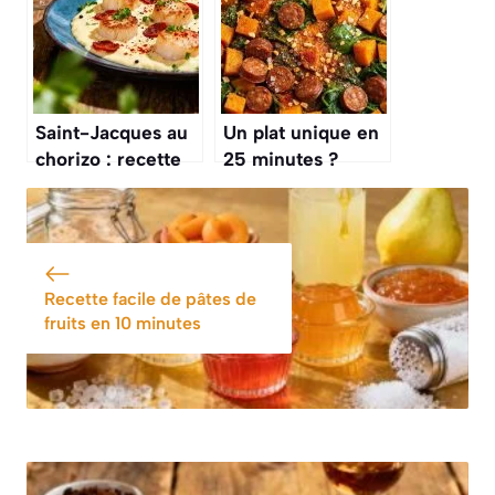
Saint-Jacques au
Un plat unique en
chorizo : recette
25 minutes ?
savoureuse et
Cette poêlée de
facile à réaliser
patates douces,
chorizo et
épinards
Recette facile de pâtes de
fruits en 10 minutes