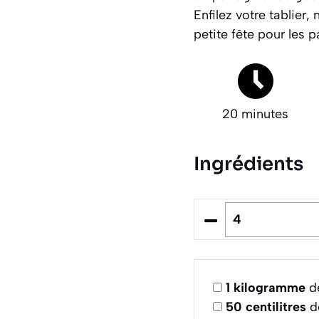
Enfilez votre tablier
petite fête pour les pa
20 minutes
Ingrédients
–
1
kilogramme
de
50
centilitres
de