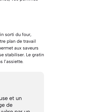
n sorti du four,
re plan de travail
 permet aux saveurs
e stabiliser. Le gratin
 l’assiette.
use et un
nge de
uyère par un