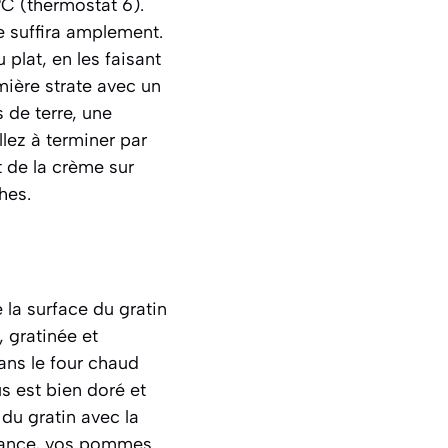
C (thermostat 6).
me suffira amplement.
lat, en les faisant
mière strate avec un
de terre, une
lez à terminer par
 de la crème sur
hes.
 la surface du gratin
, gratinée et
dans le four chaud
s est bien doré et
du gratin avec la
istance, vos pommes