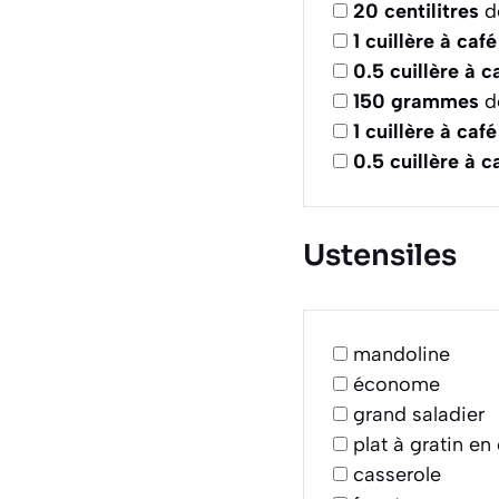
20
centilitres
de
1
cuillère à café
0.5
cuillère à c
150
grammes
de
1
cuillère à café
0.5
cuillère à c
Ustensiles
mandoline
économe
grand saladier
plat à gratin e
casserole