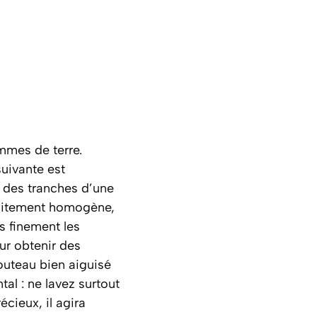
mmes de terre.
uivante est
r des tranches d’une
rfaitement homogène,
s finement les
ur obtenir des
outeau bien aiguisé
al : ne lavez surtout
cieux, il agira