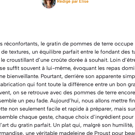
Rédigé par
Elise
s réconfortants, le gratin de pommes de terre occupe 
e textures, un équilibre parfait entre le fondant des 
 le croustillant d’une croûte dorée à souhait. Loin d’êt
e suffit souvent à lui-même, évoquant les repas domin
ine bienveillante. Pourtant, derrière son apparente simp
abrication qui font toute la différence entre un bon gra
uvent, on se retrouve avec des pommes de terre encor
semble un peu fade. Aujourd’hui, nous allons mettre f
tte non seulement facile et rapide à préparer, mais surt
nsemble chaque geste, chaque choix d’ingrédient pour 
’art du gratin parfait.
Un plat qui, malgré son humilité,
urmandise
, une véritable madeleine de Proust pour bea