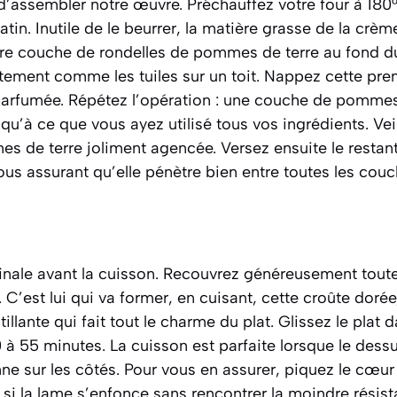
’assembler notre œuvre. Préchauffez votre four à 180°
atin. Inutile de le beurrer, la matière grasse de la crè
e couche de rondelles de pommes de terre au fond du p
tement comme les tuiles sur un toit. Nappez cette pre
arfumée. Répétez l’opération : une couche de pommes 
u’à ce que vous ayez utilisé tous vos ingrédients. Veil
 de terre joliment agencée. Versez ensuite le restant
vous assurant qu’elle pénètre bien entre toutes les couc
inale avant la cuisson. Recouvrez généreusement toute
 C’est lui qui va former, en cuisant, cette croûte dorée
llante qui fait tout le charme du plat. Glissez le plat 
à 55 minutes. La cuisson est parfaite lorsque le dessu
ne sur les côtés. Pour vous en assurer, piquez le cœur 
: si la lame s’enfonce sans rencontrer la moindre rés