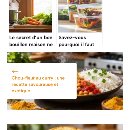
devenue mon plat
confit de canard
signature pour
va vous faire
recevoir »
changer d’avis sur
ce plat
Le secret d’un bon
Savez-vous
bouillon maison ne
pourquoi il faut
réside pas dans la
absolument éviter
viande, mais dans
les contenants en
les légumes et les
métal pour
aromates
conserver vos
Chou-fleur au curry : une
restes de repas ?
recette savoureuse et
exotique