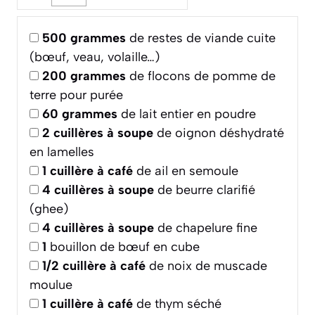
500
grammes
de restes de viande cuite
(bœuf, veau, volaille…)
200
grammes
de flocons de pomme de
terre pour purée
60
grammes
de lait entier en poudre
2
cuillères à soupe
de oignon déshydraté
en lamelles
1
cuillère à café
de ail en semoule
4
cuillères à soupe
de beurre clarifié
(ghee)
4
cuillères à soupe
de chapelure fine
1
bouillon de bœuf en cube
1/2
cuillère à café
de noix de muscade
moulue
1
cuillère à café
de thym séché