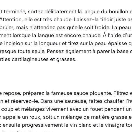
t terminée, sortez délicatement la langue du bouillon 
ttention, elle est très chaude. Laissez-la tiédir juste 
rûler, mais n’attendez pas qu’elle soit froide. La peau 
ent lorsque la langue est encore chaude. À l’aide d’u
e incision sur la longueur et tirez sur la peau épaisse qu
resque toute seule. Pensez également à parer la base d
arties cartilagineuses et grasses.
 repose, préparez la fameuse sauce piquante. Filtrez e
n et réservez-le. Dans une sauteuse, faites chauffer l’h
un coup et mélangez vivement avec un fouet pendant u
n appelle un
roux
, soit un mélange de matière grasse et
ez ensuite progressivement le vin blanc et le vinaigre t