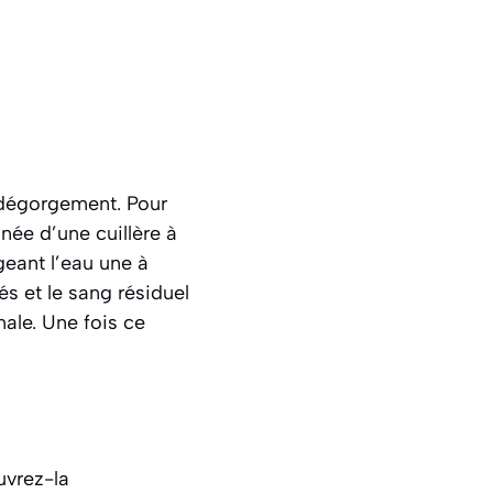
e dégorgement. Pour
née d’une cuillère à
geant l’eau une à
és et le sang résiduel
nale. Une fois ce
uvrez-la