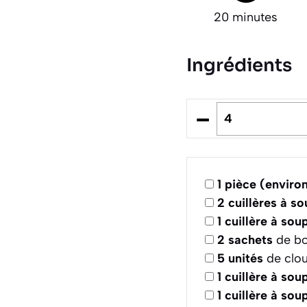
20 minutes
Ingrédients
–
1
pièce (environ
2
cuillères à s
1
cuillère à sou
2
sachets
de bo
5
unités
de clou
1
cuillère à sou
1
cuillère à sou