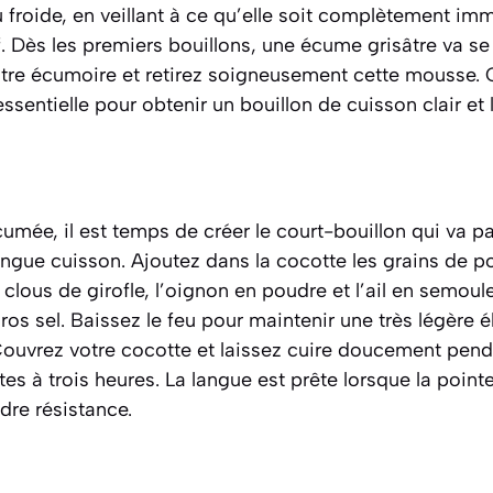
roide, en veillant à ce qu’elle soit complètement imm
if. Dès les premiers bouillons, une écume grisâtre va se
re écumoire et retirez soigneusement cette mousse. C
 essentielle pour obtenir un bouillon de cuisson clair et 
cumée, il est temps de créer le court-bouillon qui va 
ongue cuisson. Ajoutez dans la cocotte les grains de po
clous de girofle, l’oignon en poudre et l’ail en semoule
os sel. Baissez le feu pour maintenir une très légère éb
Couvrez votre cocotte et laissez cuire doucement pen
tes à trois heures. La langue est prête lorsque la point
dre résistance.