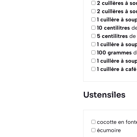
2
cuillères à s
2
cuillères à s
1
cuillère à sou
10
centilitres
de
5
centilitres
de 
1
cuillère à sou
100
grammes
de
1
cuillère à sou
1
cuillère à café
Ustensiles
cocotte en font
écumoire