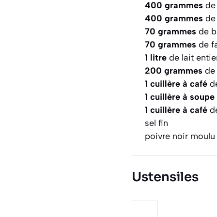
400
grammes
de 
400
grammes
de 
70
grammes
de b
70
grammes
de fa
1
litre
de lait enti
200
grammes
de 
1
cuillère à café
de
1
cuillère à soupe
1
cuillère à café
de
sel fin
poivre noir moulu
Ustensiles