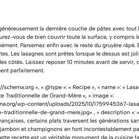
 généreusement la dernière couche de pâtes avec tout l
ez-vous de bien couvrir toute la surface, y compris l
mément. Parsemez enfin avec le reste du gruyère râpé.
es. Les lasagnes sont prêtes lorsque le dessus est jol
les côtés. Laissez reposer 10 minutes avant de servir, c
nent parfaitement.
p://schema.org », « @type »: « Recipe », « name »: « La
e Traditionnelle de Grand-Mère », « image »:
dine.org/wp-content/uploads/2025/10/1759945367-la
traditionnelle-de-grand-mere.jpg« , « description »:
 françaises, certains plats traversent les générations s
u jambon et champignons en font incontestablement part
ette recette est un véritable monument de la cuisine fam