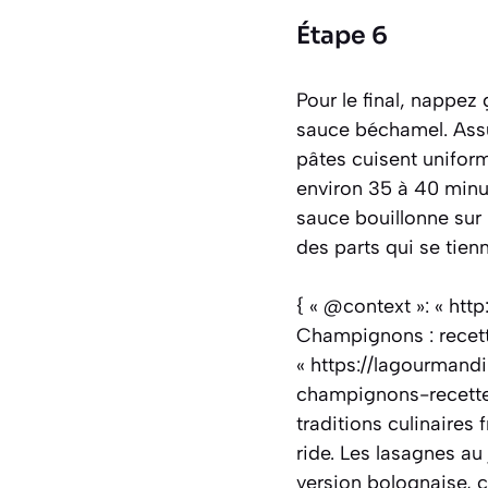
Étape 6
Pour le final, nappez
sauce béchamel. Assur
pâtes cuisent unifor
environ 35 à 40 minut
sauce bouillonne sur 
des parts qui se tien
{ « @context »: « htt
Champignons : recett
« https://lagourman
champignons-recette-
traditions culinaires
ride. Les lasagnes a
version bolognaise, c