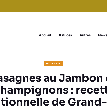
Accueil
Astuces
Autres
New
RECETTES
asagnes au Jambon 
hampignons : recet
itionnelle de Grand