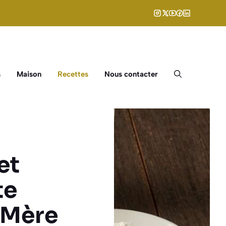
s
Maison
Recettes
Nous contacter
et
te
-Mère