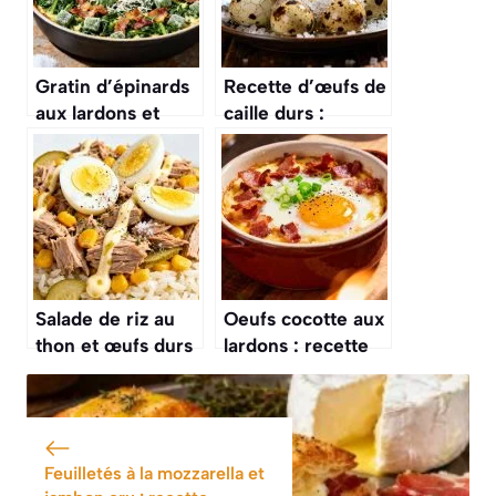
Gratin d’épinards
Recette d’œufs de
aux lardons et
caille durs :
œufs : recette
astuces et
facile et
préparation facile
savoureuse
Salade de riz au
Oeufs cocotte aux
thon et œufs durs
lardons : recette
: recette facile et
facile et
savoureuse
savoureuse
Feuilletés à la mozzarella et