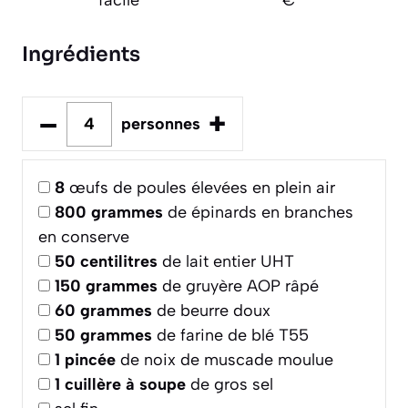
Ingrédients
–
+
personnes
8
œufs de poules élevées en plein air
800
grammes
de épinards en branches
en conserve
50
centilitres
de lait entier UHT
150
grammes
de gruyère AOP râpé
60
grammes
de beurre doux
50
grammes
de farine de blé T55
1
pincée
de noix de muscade moulue
1
cuillère à soupe
de gros sel