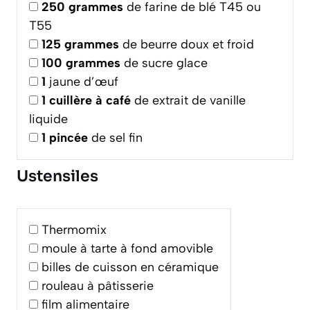
250
grammes
de farine de blé T45 ou
T55
125
grammes
de beurre doux et froid
100
grammes
de sucre glace
1
jaune d’œuf
1
cuillère à café
de extrait de vanille
liquide
1
pincée
de sel fin
Ustensiles
Thermomix
moule à tarte à fond amovible
billes de cuisson en céramique
rouleau à pâtisserie
film alimentaire