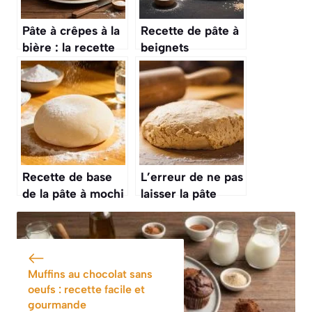
Pâte à crêpes à la
Recette de pâte à
bière : la recette
beignets
facile et rapide
moelleuse au
Thermomix
Recette de base
L’erreur de ne pas
de la pâte à mochi
laisser la pâte
: préparation
sablée reposer au
facile et rapide
froid, ce qui la
rend cassante et
difficile à étaler
Muffins au chocolat sans
oeufs : recette facile et
gourmande