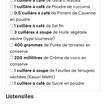
1
cuillère à café
de Garam Masala
1
cuillère à café
de Poudre de curcuma
0.5
cuillère à café
de Piment de Cayenne
en poudre
1
cuillère à café
de Sel fin
3
cuillères à soupe
de Huile végétale
neutre (type tournesol)
400
grammes
de Purée de tomates en
conserve
200
millilitres
de Crème de coco en
conserve
1
cuillère à soupe
de Feuilles de fenugrec
séchées (Kasuri Methi)
1
cuillère à café
de Sucre en poudre
Ustensiles