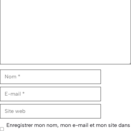
Nom
E-
mail
Site
web
Enregistrer mon nom, mon e-mail et mon site dans