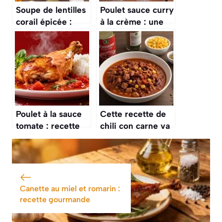
Soupe de lentilles
Poulet sauce curry
corail épicée :
à la crème : une
recette
recette
savoureuse
savoureuse
Poulet à la sauce
Cette recette de
tomate : recette
chili con carne va
facile et
vous faire oublier
savoureuse
la version trop
épicée que vous
connaissez
Canette au miel et romarin :
recette gourmande