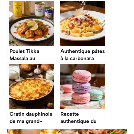
Poulet Tikka
Authentique pâtes
Massala au
à la carbonara
Cookeo : recette
sans crème : la
Facile et
recette
Délicieuse
traditionnelle
Gratin dauphinois
Recette
de ma grand-
authentique du
mère : recette
macaron à