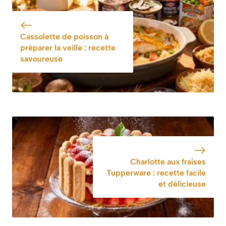
authentique et
l’ancienne
savoureuse
Cassolette de poisson à
préparer la veille : recette
savoureuse
Charlotte aux fraises
Tupperware : recette facile
et délicieuse