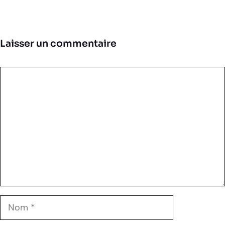
Laisser un commentaire
Commentaire
Nom