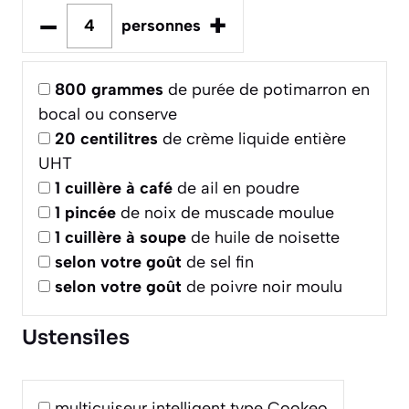
–
+
personnes
800
grammes
de purée de potimarron en
bocal ou conserve
20
centilitres
de crème liquide entière
UHT
1
cuillère à café
de ail en poudre
1
pincée
de noix de muscade moulue
1
cuillère à soupe
de huile de noisette
selon votre goût
de sel fin
selon votre goût
de poivre noir moulu
Ustensiles
multicuiseur intelligent type Cookeo