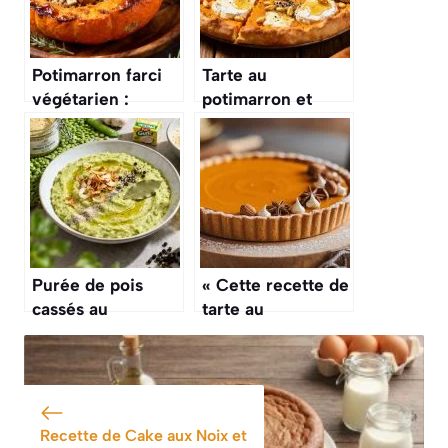
Potimarron farci
Tarte au
végétarien :
potimarron et
recette délicieuse
chèvre : une
et saine
recette automnale
savoureuse
Purée de pois
« Cette recette de
cassés au
tarte au
Thermomix :
potimarron et aux
recette facile et
épices douces,
rapide
c’est un peu
comme le
« pumpkin pie »
Recette de Cake aux Noix et