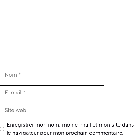
Nom
E-
mail
Site
web
Enregistrer mon nom, mon e-mail et mon site dans
le navigateur pour mon prochain commentaire.