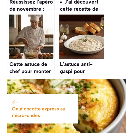
Réussissez l’apéro
« J’ai découvert
de novembre :
cette recette de
recette de rillettes
gratin de ravioles,
de canard maison
c’est devenu mon
prête en 20
plat express
minutes pour
préféré quand je
épater vos invités
reçois des amis »
Cette astuce de
L’astuce anti-
chef pour monter
gaspi pour
des blancs en
transformer vos
neige fermes sans
restes de poulet
batteur électrique
rôti en délicieuses
va vous épater
rillettes pour
l’apéritif
Oeuf cocotte express au
micro-ondes