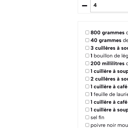
–
800
grammes
d
40
grammes
de
3
cuillères à s
1
bouillon de l
200
millilitres
d
1
cuillère à sou
2
cuillères à s
1
cuillère à café
1
feuille de laur
1
cuillère à café
1
cuillère à sou
sel fin
poivre noir mou