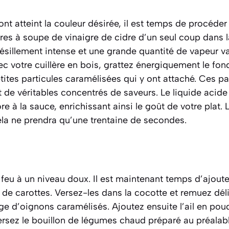
nt atteint la couleur désirée, il est temps de procéde
ères à soupe de vinaigre de cidre d’un seul coup dans 
ésillement intense et une grande quantité de vapeur va
vec votre cuillère en bois, grattez énergiquement le fon
etites particules caramélisées qui y ont attaché. Ces pa
t de véritables concentrés de saveurs. Le liquide acide
re à la sauce, enrichissant ainsi le goût de votre plat. 
ela ne prendra qu’une trentaine de secondes.
feu à un niveau doux. Il est maintenant temps d’ajouter
es de carottes. Versez-les dans la cocotte et remuez dé
e d’oignons caramélisés. Ajoutez ensuite l’ail en poud
 Versez le bouillon de légumes chaud préparé au préalabl