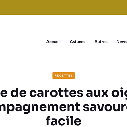
Accueil
Astuces
Autres
New
RECETTES
e de carottes aux oi
mpagnement savoure
facile