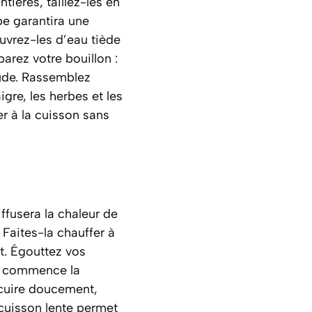
tières, taillez-les en
pe garantira une
uvrez-les d’eau tiède
arez votre bouillon :
aude. Rassemblez
igre, les herbes et les
er à la cuisson sans
ffusera la chaleur de
 Faites-la chauffer à
t. Égouttez vos
ue commence la
s cuire doucement,
 cuisson lente permet