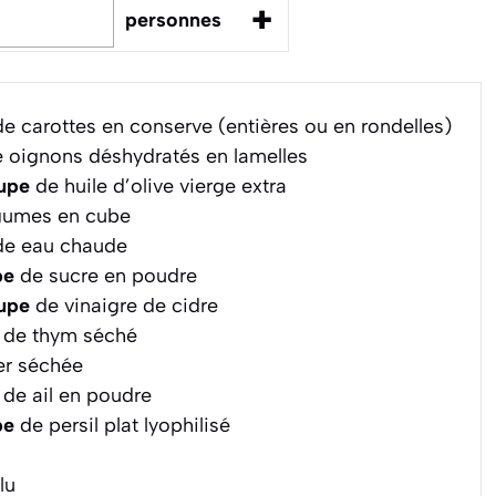
+
personnes
e carottes en conserve (entières ou en rondelles)
 oignons déshydratés en lamelles
oupe
de huile d’olive vierge extra
égumes en cube
e eau chaude
pe
de sucre en poudre
oupe
de vinaigre de cidre
de thym séché
ier séchée
de ail en poudre
pe
de persil plat lyophilisé
lu