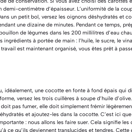
ide de conservation. Si vous avez choisi des carottes en
n demi-centimètre d’épaisseur. L’uniformité de la cou
ns un petit bol, versez les oignons déshydratés et co
endant une dizaine de minutes. Pendant ce temps, prép
bouillon de légumes dans les 200 millilitres d’eau ch
s ingrédients à portée de main : l’huile, le sucre, le vina
 travail est maintenant organisé, vous êtes prêt à pass
 idéalement, une cocotte en fonte à fond épais qui di
rme, versez les trois cuillères à soupe d’huile d’olive.
 doit pas fumer, elle doit simplement frémir légèremen
éhydratés et ajoutez-les dans la cocotte. C’est ici q
portante : nous allons les faire
suer
. Cela signifie le
u’à ce qu’ils deviennent translucides et tendres. Cette