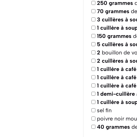
250
grammes
d
70
grammes
de
3
cuillères à s
1
cuillère à sou
150
grammes
de
5
cuillères à s
2
bouillon de vo
2
cuillères à s
1
cuillère à café
1
cuillère à café
1
cuillère à café
1
demi-cuillère 
1
cuillère à sou
sel fin
poivre noir mou
40
grammes
de