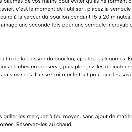
es paumes de vos mains pour éviter qu’ils ne forment d
ier, c’est le moment de l’utiliser : placez la semoule
a cuire à la vapeur du bouillon pendant 15 à 20 minutes
grainage une seconde fois pour une semoule incroyabl
la fin de la cuisson du bouillon, ajoutez les légumes. É
 pois chiches en conserve, puis plongez-les délicateme
 raisins secs. Laissez mijoter le tout pour que les sa
s griller les merguez à feu moyen, sans ajout de matiè
dorées. Réservez-les au chaud.