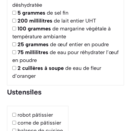
déshydratée
5
grammes
de sel fin
200
millilitres
de lait entier UHT
100
grammes
de margarine végétale à
température ambiante
25
grammes
de œuf entier en poudre
75
millilitres
de eau pour réhydrater l’œuf
en poudre
2
cuillères à soupe
de eau de fleur
d’oranger
Ustensiles
robot pâtissier
corne de pâtissier
balance de cuisine