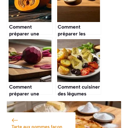
Comment
Comment
préparer une
préparer les
courge : astuces
flocons d’avoine :
et recettes faciles
astuces et
recettes faciles
Comment
Comment cuisiner
préparer une
des légumes
betterave :
savoureux et
recettes faciles et
faciles à préparer
astuces
?
Tarte aux pommes façon