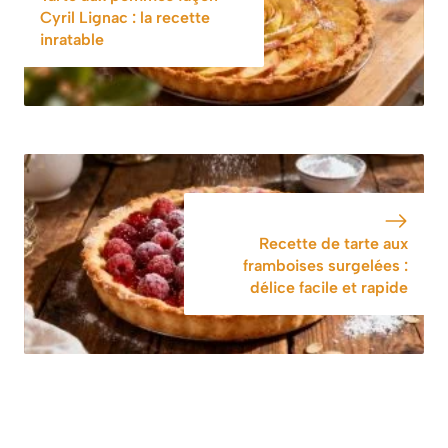
Cyril Lignac : la recette
inratable
Recette de tarte aux
framboises surgelées :
délice facile et rapide