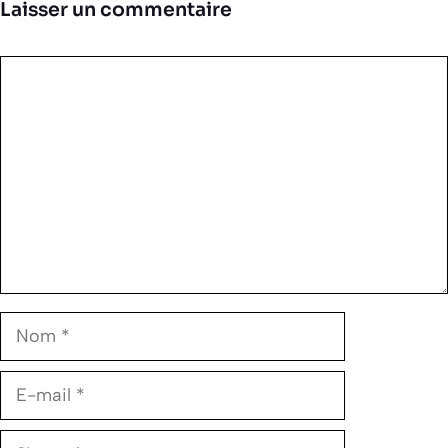
Laisser un commentaire
Commentaire
Nom
E-
mail
Site