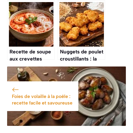
croustillants
de coco : recette
exotique et
savoureuse
Recette de soupe
Nuggets de poulet
aux crevettes
croustillants : la
savoureuse et
recette de Cyril
facile
Lignac
Foies de volaille à la poêle :
recette facile et savoureuse