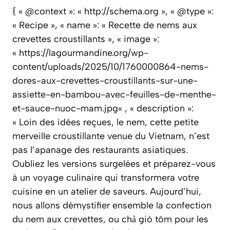
{ « @context »: « http://schema.org », « @type »:
« Recipe », « name »: « Recette de nems aux
crevettes croustillants », « image »:
« https://lagourmandine.org/wp-
content/uploads/2025/10/1760000864-nems-
dores-aux-crevettes-croustillants-sur-une-
assiette-en-bambou-avec-feuilles-de-menthe-
et-sauce-nuoc-mam.jpg« , « description »:
« Loin des idées reçues, le nem, cette petite
merveille croustillante venue du Vietnam, n’est
pas l’apanage des restaurants asiatiques.
Oubliez les versions surgelées et préparez-vous
à un voyage culinaire qui transformera votre
cuisine en un atelier de saveurs. Aujourd’hui,
nous allons démystifier ensemble la confection
du nem aux crevettes, ou chả giò tôm pour les