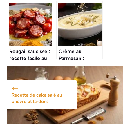
recette Facile et
: recette facile et
Rapide
rapide
Rougail saucisse :
Crème au
recette facile au
Parmesan :
Cookeo
recette
Savoureuse et
Facile
Recette de cake salé au
chèvre et lardons