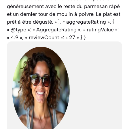
généreusement avec le reste du parmesan râpé
et un dernier tour de moulin à poivre. Le plat est
prêt à être dégusté. » ], « aggregateRating »: {
« @type »: « AggregateRating », « ratingValue »:
« 4.9 », « reviewCount »: « 27 » } }