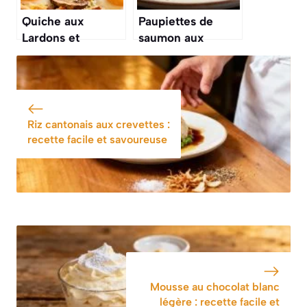
Quiche aux
Paupiettes de
Lardons et
saumon aux
Champignons :
poireaux : recette
recette
savoureuse et
Savoureuse et
facile
Facile
Riz cantonais aux crevettes :
recette facile et savoureuse
Mousse au chocolat blanc
légère : recette facile et