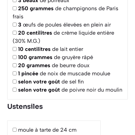
3
beaux
de poireaux
250
grammes
de champignons de Paris
frais
3
œufs de poules élevées en plein air
20
centilitres
de crème liquide entière
(30% M.G.)
10
centilitres
de lait entier
100
grammes
de gruyère râpé
20
grammes
de beurre doux
1
pincée
de noix de muscade moulue
selon votre goût
de sel fin
selon votre goût
de poivre noir du moulin
Ustensiles
moule à tarte de 24 cm