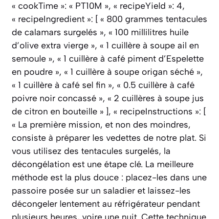
« cookTime »: « PT10M », « recipeYield »: 4,
« recipeIngredient »: [ « 800 grammes tentacules
de calamars surgelés », « 100 millilitres huile
d’olive extra vierge », « 1 cuillère à soupe ail en
semoule », « 1 cuillère à café piment d’Espelette
en poudre », « 1 cuillère à soupe origan séché »,
« 1 cuillère à café sel fin », « 0.5 cuillère à café
poivre noir concassé », « 2 cuillères à soupe jus
de citron en bouteille » ], « recipeInstructions »: [
« La première mission, et non des moindres,
consiste à préparer les vedettes de notre plat. Si
vous utilisez des tentacules surgelés, la
décongélation est une étape clé. La meilleure
méthode est la plus douce : placez-les dans une
passoire posée sur un saladier et laissez-les
décongeler lentement au réfrigérateur pendant
plusieurs heures, voire une nuit. Cette technique