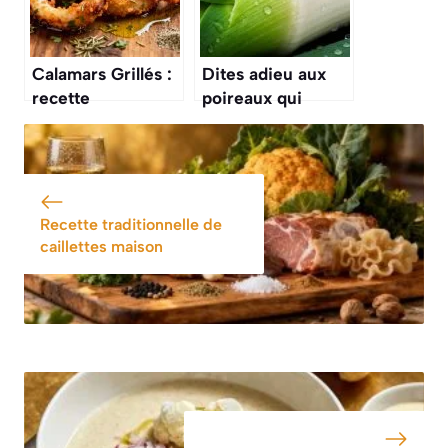
Calamars Grillés :
Dites adieu aux
recette
poireaux qui
Savoureuse et
grincent sous la
Simple
dent, cette
méthode de
nettoyage
infaillible change
Recette traditionnelle de
tout
caillettes maison