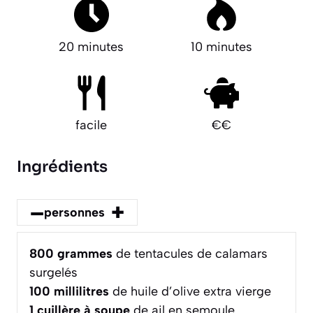
20 minutes
10 minutes
facile
€€
Ingrédients
–
+
personnes
800
grammes
de tentacules de calamars
surgelés
100
millilitres
de huile d’olive extra vierge
1
cuillère à soupe
de ail en semoule