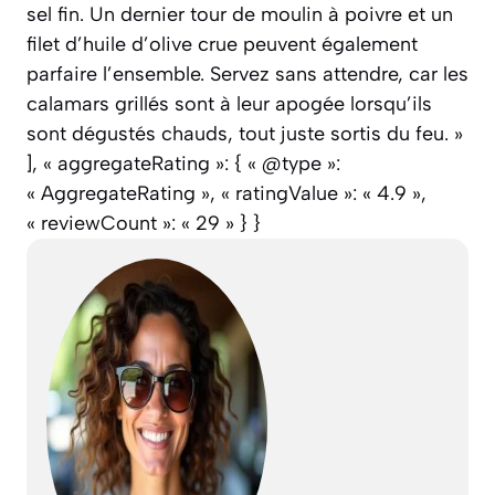
sel fin. Un dernier tour de moulin à poivre et un
filet d’huile d’olive crue peuvent également
parfaire l’ensemble. Servez sans attendre, car les
calamars grillés sont à leur apogée lorsqu’ils
sont dégustés chauds, tout juste sortis du feu. »
], « aggregateRating »: { « @type »:
« AggregateRating », « ratingValue »: « 4.9 »,
« reviewCount »: « 29 » } }