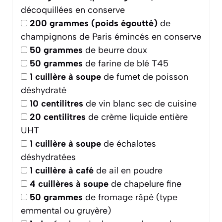
décoquillées en conserve
200
grammes (poids égoutté)
de
champignons de Paris émincés en conserve
50
grammes
de beurre doux
50
grammes
de farine de blé T45
1
cuillère à soupe
de fumet de poisson
déshydraté
10
centilitres
de vin blanc sec de cuisine
20
centilitres
de crème liquide entière
UHT
1
cuillère à soupe
de échalotes
déshydratées
1
cuillère à café
de ail en poudre
4
cuillères à soupe
de chapelure fine
50
grammes
de fromage râpé (type
emmental ou gruyère)