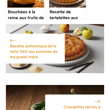
Bouchées à la
Recette de
reine aux fruits de
tartelettes aux
mer : recette
fruits de mer : un
savoureuse
délice marin
Recette authentique de la
tarte Tatin aux pommes de
ma grand-mère
Courgettes farcies à