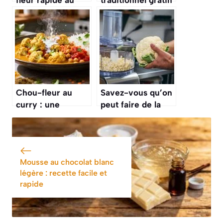
Thermomix
de chou-fleur ?
Essayez cette
recette originale
pour changer
Chou-fleur au
Savez-vous qu’on
curry : une
peut faire de la
recette
« semoule » de
savoureuse et
chou-fleur, une
exotique
alternative saine
et sans gluten ?
Mousse au chocolat blanc
légère : recette facile et
rapide