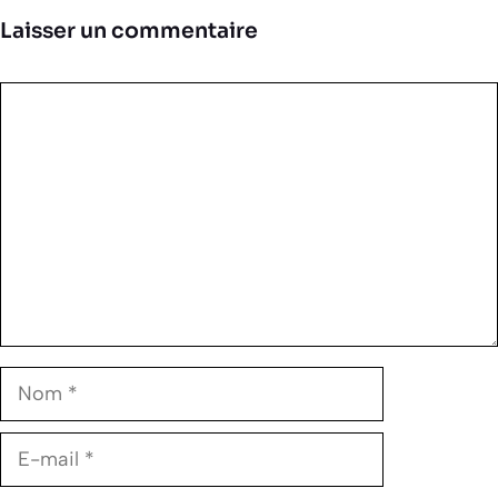
Laisser un commentaire
Commentaire
Nom
E-
mail