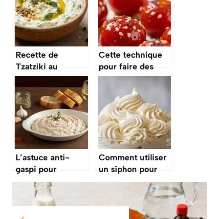
Recette de
Cette technique
Tzatziki au
pour faire des
Fromage Blanc
« tomates
Maison
d’amour » pour
l’apéritif
L’astuce anti-
Comment utiliser
gaspi pour
un siphon pour
transformer vos
chantilly : guide
restes de poulet
pratique pour des
rôti en délicieuses
desserts parfaits
rillettes pour