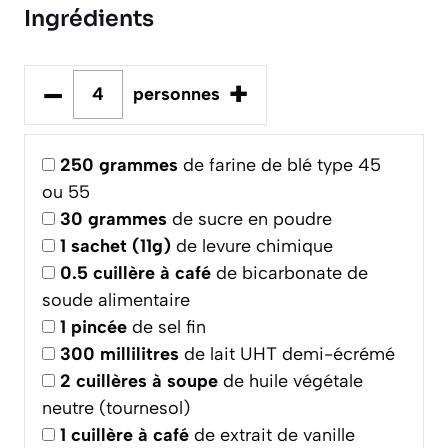
Ingrédients
–
+
personnes
250
grammes
de farine de blé type 45
ou 55
30
grammes
de sucre en poudre
1
sachet (11g)
de levure chimique
0.5
cuillère à café
de bicarbonate de
soude alimentaire
1
pincée
de sel fin
300
millilitres
de lait UHT demi-écrémé
2
cuillères à soupe
de huile végétale
neutre (tournesol)
1
cuillère à café
de extrait de vanille