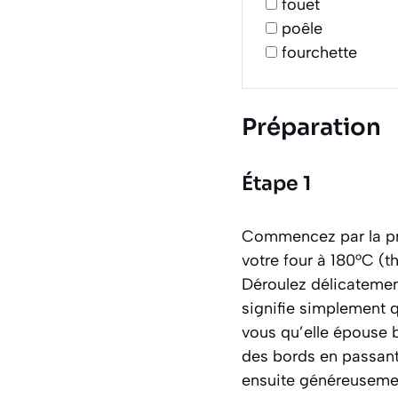
fouet
poêle
fourchette
Préparation
Étape 1
Commencez par la pré
votre four à 180°C (
Déroulez délicatement
signifie simplement q
vous qu’elle épouse b
des bords en passant
ensuite généreusemen