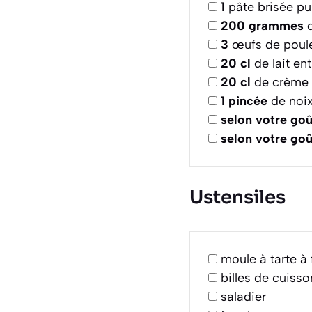
1
pâte brisée pur
200
grammes
d
3
œufs de poules
20
cl
de lait en
20
cl
de crème 
1
pincée
de noi
selon votre goû
selon votre goû
Ustensiles
moule à tarte à
billes de cuiss
saladier