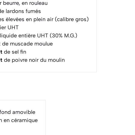
 beurre, en rouleau
e lardons fumés
 élevées en plein air (calibre gros)
tier UHT
liquide entière UHT (30% M.G.)
x de muscade moulue
t
de sel fin
t
de poivre noir du moulin
 fond amovible
on en céramique