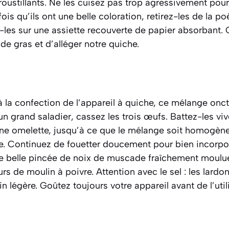
roustillants. Ne les cuisez pas trop agressivement pour 
is qu’ils ont une belle coloration, retirez-les de la po
les sur une assiette recouverte de papier absorbant. 
de gras et d’alléger notre quiche.
la confection de l’appareil à quiche, ce mélange onctu
un grand saladier, cassez les trois œufs. Battez-les vi
e omelette, jusqu’à ce que le mélange soit homogène.
ide. Continuez de fouetter doucement pour bien incorpor
 belle pincée de noix de muscade fraîchement moulue
rs de moulin à poivre. Attention avec le sel : les lardon
n légère. Goûtez toujours votre appareil avant de l’utili