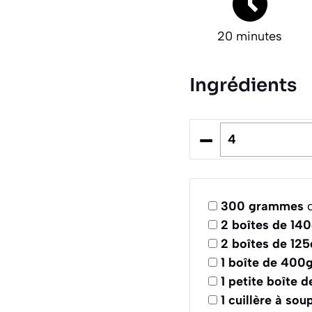
20 minutes
Ingrédients
–
300
grammes
d
2
boîtes de 14
2
boîtes de 125
1
boîte de 400
1
petite boîte 
1
cuillère à sou