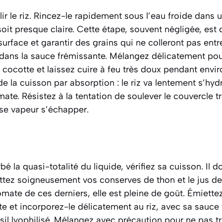
lir le riz. Rincez-le rapidement sous l’eau froide dans 
oit presque claire. Cette étape, souvent négligée, est c
urface et garantir des grains qui ne colleront pas entre
dans la sauce frémissante. Mélangez délicatement pour 
 cocotte et laissez cuire à feu très doux pendant envir
de la cuisson par absorption : le riz va lentement s’hyd
te. Résistez à la tentation de soulever le couvercle 
use vapeur s’échapper.
bé la quasi-totalité du liquide, vérifiez sa cuisson. Il d
uttez soigneusement vos conserves de thon et le jus 
mate de ces derniers, elle est pleine de goût. Émiette
te et incorporez-le délicatement au riz, avec sa sauce 
ersil lyophilisé. Mélangez avec précaution pour ne pas 