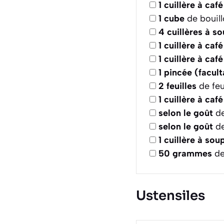
1
cuillère à café
1
cube
de bouil
4
cuillères à s
1
cuillère à café
1
cuillère à café
1
pincée (facult
2
feuilles
de feu
1
cuillère à café
selon le goût
de
selon le goût
de
1
cuillère à sou
50
grammes
de
Ustensiles