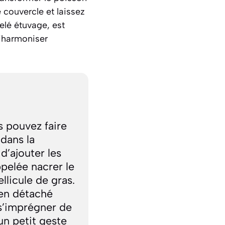
 couvercle et laissez
pelé
étuvage
, est
s’harmoniser
s pouvez faire
 dans la
d’ajouter les
appelée
nacrer le
llicule de gras.
ien détaché
 s’imprégner de
un petit geste