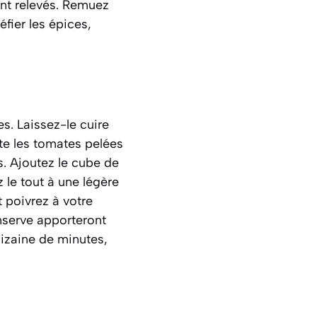
ent relevés. Remuez
éfier
les épices,
s. Laissez-le cuire
ite les tomates pelées
s. Ajoutez le cube de
z le tout à une légère
t poivrez à votre
nserve apporteront
dizaine de minutes,