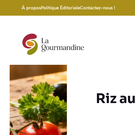
Aller
À propos
Politique Éditoriale
Contactez-nous !
au
contenu
Riz au