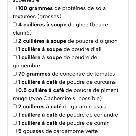
supérieure
100
grammes
de protéines de soja
texturées (grosses)
4
cuillères à soupe
de ghee (beurre
clarifié)
2
cuillères à soupe
de poudre d’oignon
1
cuillère à soupe
de poudre d’ail
1
cuillère à soupe
de poudre de
gingembre
70
grammes
de concentré de tomates
1
cuillère à café
de poudre de curcuma
0.5
cuillère à café
de poudre de piment
rouge (type Cachemire si possible)
2
cuillères à café
de garam masala
1
cuillère à café
de poudre de coriandre
1
cuillère à café
de poudre de cumin
5
gousses de cardamome verte