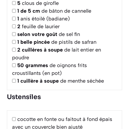
5
clous de girofle
1
de 5 cm
de bâton de cannelle
1
anis étoilé (badiane)
2
feuille de laurier
selon votre goût
de sel fin
1
belle pincée
de pistils de safran
2
cuillères à soupe
de lait entier en
poudre
50
grammes
de oignons frits
croustillants (en pot)
1
cuillère à soupe
de menthe séchée
Ustensiles
cocotte en fonte ou faitout à fond épais
avec un couvercle bien ajusté