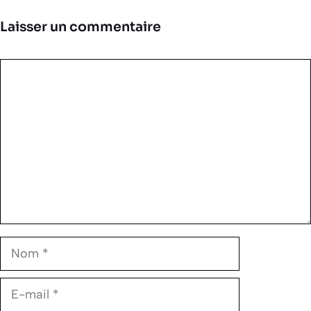
Laisser un commentaire
Commentaire
Nom
E-
mail