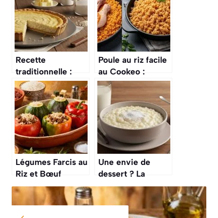
Recette
Poule au riz facile
traditionnelle :
au Cookeo :
tarte au riz belge
recette rapide
Légumes Farcis au
Une envie de
Riz et Bœuf
dessert ? La
Maison : recette
recette du « riz au
Savoureuse
lait » crémeux à la
vanille, un délice