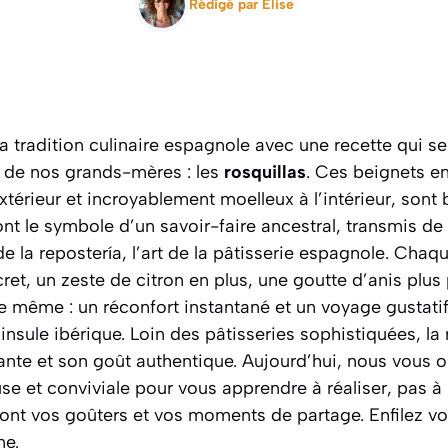
Rédigé par
Elise
 tradition culinaire espagnole avec une recette qui se
es de nos grands-mères : les
rosquillas
. Ces beignets e
’extérieur et incroyablement moelleux à l’intérieur, sont
ont le symbole d’un savoir-faire ancestral, transmis de
de la
repostería
,
l’art de la pâtisserie espagnole
. Chaqu
ret, un zeste de citron en plus, une goutte d’anis plus
le même : un réconfort instantané et un voyage gustatif 
insule ibérique. Loin des pâtisseries sophistiquées, la 
ante et son goût authentique. Aujourd’hui, nous vous o
se et conviviale pour vous apprendre à réaliser, pas à 
nt vos goûters et vos moments de partage. Enfilez vot
ne.