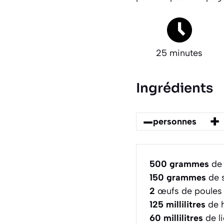
25 minutes
Ingrédients
–
+
personnes
500
grammes
de 
150
grammes
de 
2
œufs de poules é
125
millilitres
de h
60
millilitres
de li