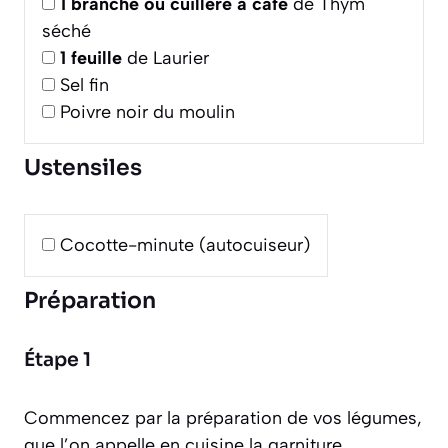
1
branche ou cuillère à café
de Thym
séché
1
feuille
de Laurier
Sel fin
Poivre noir du moulin
Ustensiles
Cocotte-minute (autocuiseur)
Préparation
Étape 1
Commencez par la préparation de vos légumes,
que l’on appelle en cuisine la garniture