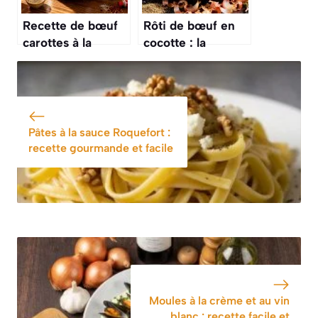
Recette de bœuf
Rôti de bœuf en
carottes à la
cocotte : la
cocotte-minute
recette
savoureuse
Pâtes à la sauce Roquefort :
recette gourmande et facile
Moules à la crème et au vin
blanc : recette facile et