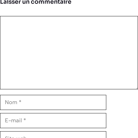
Laisser un commentaire
Commentaire
Nom
E-
mail
Site