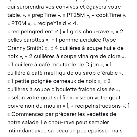
qui surprendra vos convives et égayera votre
table. », « prepTime »: « PT25M », « cookTime »:
« PT0M », « recipeYield »: 4,
« recipeIngredient »: [ « 1 gros chou-rave », « 2
belles carottes », « 1 pomme acidulée (type
Granny Smith) », « 4 cuillères à soupe huile de
noix », « 2 cuillères à soupe vinaigre de cidre »,
« 1 cuillère à café moutarde de Dijon », « 1
cuillère à café miel liquide ou sirop d’érable »,
« 1 petite poignée cerneaux de noix », « 2
cuillères à soupe ciboulette fraîche ciselée »,
« selon votre goût sel fin », « selon votre goût
poivre noir du moulin » ], « recipeInstructions »: [
« Commencez par préparer les vedettes de
notre salade. Le chou-rave peut sembler
intimidant avec sa peau un peu épaisse, mais