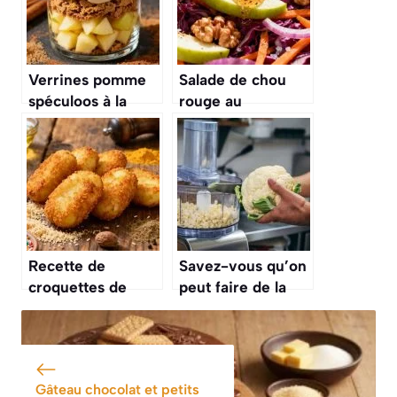
Verrines pomme
Salade de chou
spéculoos à la
rouge au
mousse de
Thermomix :
mascarpone et
recette facile et
noix
rapide
Recette de
Savez-vous qu’on
croquettes de
peut faire de la
pomme de terre
« semoule » de
maison
chou-fleur, une
alternative saine
et sans gluten ?
Gâteau chocolat et petits