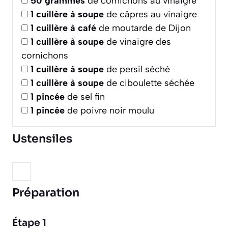
50
grammes
de cornichons au vinaigre
1
cuillère à soupe
de câpres au vinaigre
1
cuillère à café
de moutarde de Dijon
1
cuillère à soupe
de vinaigre des
cornichons
1
cuillère à soupe
de persil séché
1
cuillère à soupe
de ciboulette séchée
1
pincée
de sel fin
1
pincée
de poivre noir moulu
Ustensiles
Préparation
Étape 1