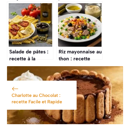
mayonnaise facile
recette facile et
et savoureuse
savoureuse
Salade de pâtes :
Riz mayonnaise au
recette à la
thon : recette
vinaigrette d’huile
facile et
d’olive
savoureuse
Charlotte au Chocolat :
recette Facile et Rapide