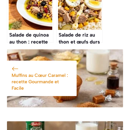
rapide
Salade de quinoa
Salade de riz au
au thon : recette
thon et œufs durs
facile et
: recette facile et
savoureuse
savoureuse
Muffins au Cœur Caramel :
recette Gourmande et
Facile