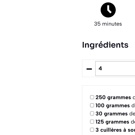
35 minutes
Ingrédients
–
250
grammes
d
100
grammes
d
30
grammes
de
125
grammes
de
3
cuillères à s