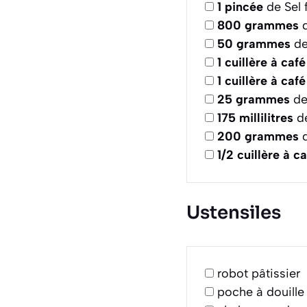
1
pincée
de Sel f
800
grammes
d
50
grammes
de
1
cuillère à café
1
cuillère à café
25
grammes
de
175
millilitres
de
200
grammes
d
1/2
cuillère à c
Ustensiles
robot pâtissier
poche à douille