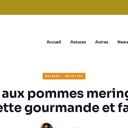
Accueil
Astuces
Autres
New
DESSERT
RECETTES
e aux pommes mering
ette gourmande et fa