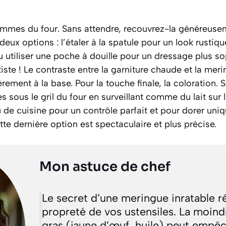
pommes du four. Sans attendre, recouvrez-la généreuse
eux options : l’étaler à la spatule pour un look rustiq
 utiliser une poche à douille pour un dressage plus so
tiste ! Le contraste entre la garniture chaude et la mer
rement à la base. Pour la touche finale, la coloration. 
 sous le gril du four en surveillant comme du lait sur l
 de cuisine pour un contrôle parfait et pour dorer uni
te dernière option est spectaculaire et plus précise.
Mon astuce de chef
Le secret d’une meringue inratable r
propreté de vos ustensiles. La moind
gras (jaune d’œuf, huile) peut empêc