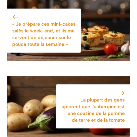
de melon, feta et
pratique pour des
menthe sont
desserts parfaits
parfaites pour la
« Je prépare ces mini-cakes
fin de l’été
salés le week-end, et ils me
servent de déjeuner sur le
pouce toute la semaine »
La plupart des gens
ignorent que l’aubergine est
une cousine de la pomme
de terre et de la tomate