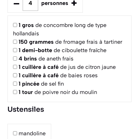
–
+
personnes
1
gros
de concombre long de type
hollandais
150
grammes
de fromage frais à tartiner
1
demi-botte
de ciboulette fraîche
4
brins
de aneth frais
1
cuillère à café
de jus de citron jaune
1
cuillère à café
de baies roses
1
pincée
de sel fin
1
tour
de poivre noir du moulin
Ustensiles
mandoline