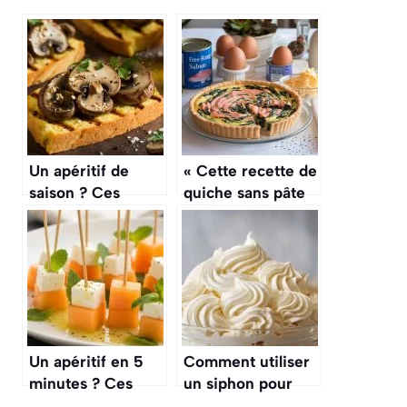
Un apéritif de
« Cette recette de
saison ? Ces
quiche sans pâte
crostinis de
aux épinards et au
polenta grillée
saumon est
avec une poêlée
parfaite pour un
de champignons
dîner léger et
des bois
rapide »
Un apéritif en 5
Comment utiliser
minutes ? Ces
un siphon pour
mini-brochettes
chantilly : guide