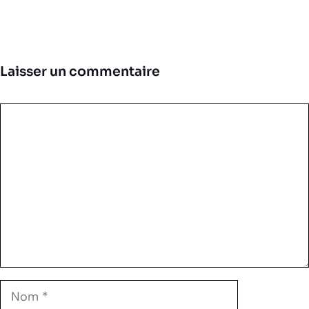
Laisser un commentaire
Commentaire
Nom